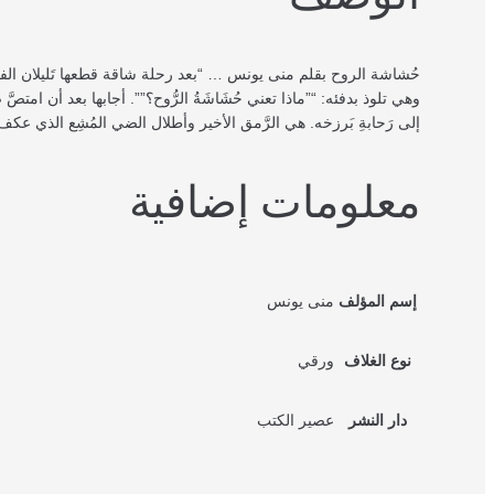
حُشاشة الروح بقلم منى يونس … “بعد رحلة شاقة قطعها تَليلان الفارس 
وهي تلوذ بدفئه: “”ماذا تعني حُشَاشَةُ الرُّوح؟””. أجابها بعد أن امتصَّ 
إلى رَحابةِ بَرزخه. هي الرَّمق الأخير وأطلال الضي المُشِع الذي عكف
معلومات إضافية
إسم المؤلف
منى يونس
نوع الغلاف
ورقي
دار النشر
عصير الكتب