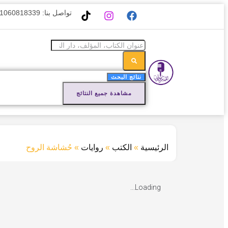
تواصل بنا: 01060818339
نتائج البحث
مشاهدة جميع النتائج
الرئيسية
»
الكتب
»
روايات
»
حُشاشة الروح
Loading...