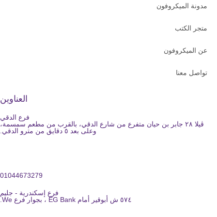
مدونة الميكروفون
متجر الكتب
عن الميكروفون
تواصل معنا
العناوين
فرع الدقي
ڤيلا ٢٨ جابر بن حيان متفرع من شارع الدقي، بالقرب من مطعم سمسمة،
وعلى بعد ٥ دقايق من مترو الدقي.
01044673279
فرع إسكندرية - جليم
٥٧٤ ش أبوقير أمام EG Bank ، بجوار فرع We.