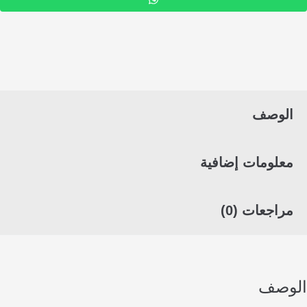
لوصف
لومات إضافية
اجعات (0)
صف