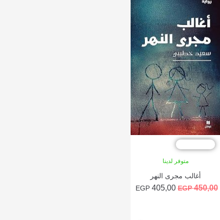
10
متوفر لدينا
أغالب مجرى النهر
السعر
السعر
405,00
45
EGP
EGP
الأصلي
الحالي
هو:
هو:
إضافة إلى السلة
405,00 EGP.
450,00 EGP.