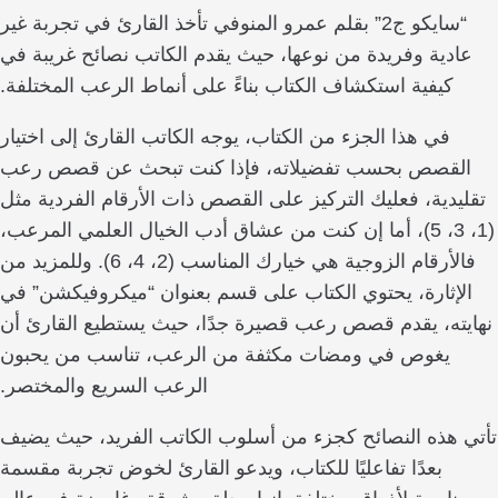
“سايكو ج2” بقلم عمرو المنوفي تأخذ القارئ في تجربة غير
دية وفريدة من نوعها، حيث يقدم الكاتب نصائح غريبة في
كيفية استكشاف الكتاب بناءً على أنماط الرعب المختلفة.
في هذا الجزء من الكتاب، يوجه الكاتب القارئ إلى اختيار
لقصص بحسب تفضيلاته، فإذا كنت تبحث عن قصص رعب
يدية، فعليك التركيز على القصص ذات الأرقام الفردية مثل
(1، 3، 5)، أما إن كنت من عشاق أدب الخيال العلمي المرعب،
فالأرقام الزوجية هي خيارك المناسب (2، 4، 6). وللمزيد من
إثارة، يحتوي الكتاب على قسم بعنوان “ميكروفيكشن” في
ته، يقدم قصص رعب قصيرة جدًا، حيث يستطيع القارئ أن
يغوص في ومضات مكثفة من الرعب، تناسب من يحبون
الرعب السريع والمختصر.
 هذه النصائح كجزء من أسلوب الكاتب الفريد، حيث يضيف
بعدًا تفاعليًا للكتاب، ويدعو القارئ لخوض تجربة مقسمة