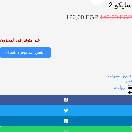
و 2
السعر
السعر
126,00
EGP
140,00
الأصلي
الحالي
هو:
هو:
126,00 EGP.
140,00 EGP.
غير متوفر في المخزون
المنوفى
ايات