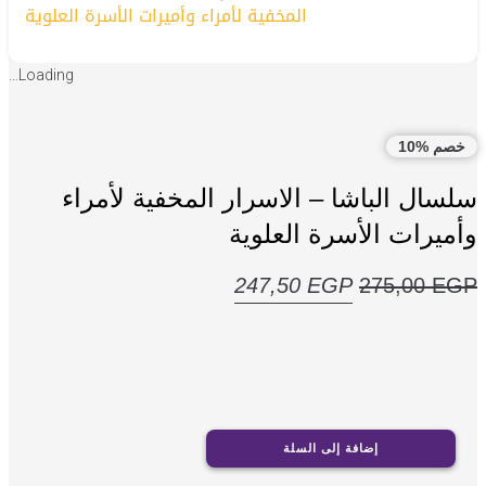
المخفية لأمراء وأميرات الأسرة العلوية
Loading...
خصم %10
سلسال الباشا – الاسرار المخفية لأمراء
وأميرات الأسرة العلوية
السعر
السعر
247,50
EGP
275,00
EGP
الأصلي
الحالي
هو:
هو:
247,50 EGP.
275,00 EGP.
1 متوفر في المخزون
كمية
إضافة إلى السلة
سلسال