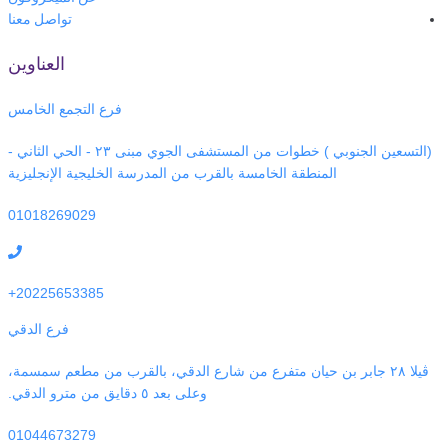
تواصل معنا
العناوين
فرع التجمع الخامس
(التسعين الجنوبي ) خطوات من المستشفى الجوي مبنى ٢٣ - الحي الثاني -
المنطقة الخامسة بالقرب من المدرسة الخليجية الإنجليزية
01018269029
20225653385+
فرع الدقي
ڤيلا ٢٨ جابر بن حيان متفرع من شارع الدقي، بالقرب من مطعم سمسمة،
وعلى بعد ٥ دقايق من مترو الدقي.
01044673279