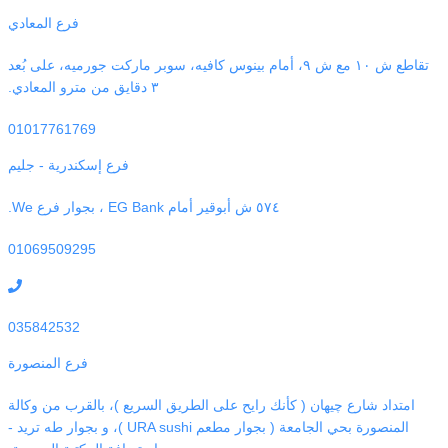
فرع المعادي
تقاطع ش ١٠ مع ش ٩، أمام بينوس كافيه، سوبر ماركت جورميه، على بُعد
٣ دقايق من مترو المعادي.
01017761769
فرع إسكندرية - جليم
٥٧٤ ش أبوقير أمام EG Bank ، بجوار فرع We.
01069509295
035842532
فرع المنصورة
امتداد شارع چيهان ( كأنك رايح على الطريق السريع )، بالقرب من وكالة
المنصورة بحي الجامعة ( بجوار مطعم URA sushi )، و بجوار طه تريد -