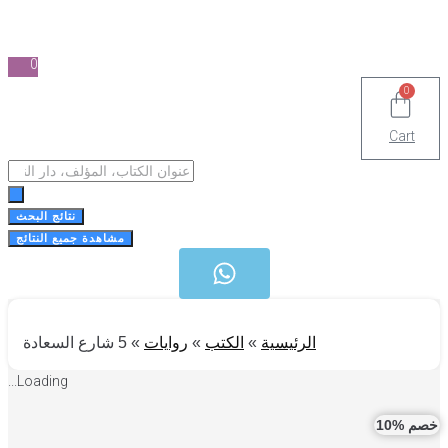
0
0
Cart
Search
...
نتائج البحث
مشاهدة جميع النتائج
الرئيسية
»
الكتب
»
روايات
»
5 شارع السعادة
Loading...
 %10