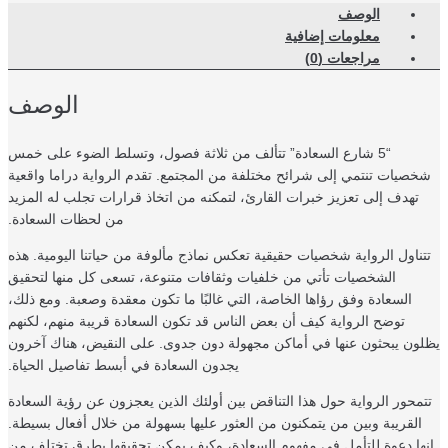
الوصف
معلومات إضافية
مراجعات (0)
الوصف
“5 شارع السعادة” تتألف من ثلاثة فصول، وتسلط الضوء على خمس
صيات تنتمي إلى شرائح مختلفة من المجتمع. تقدم الرواية دراما واقعية
تهدف إلى تعزيز خبرات القارئ، لتمكنه من اتخاذ قرارات تجلب له المزيد
من لحظات السعادة.
ناول الرواية شخصيات حقيقية تعكس نماذج مألوفة من حياتنا اليومية. هذه
الشخصيات تأتي من خلفيات وثقافات متنوعة، تسعى كل منها لتحقيق
السعادة وفق رؤاها الخاصة، التي غالبًا ما تكون معقدة وصعبة. ومع ذلك،
توضح الرواية كيف أن بعض الناس قد تكون السعادة قريبة منهم، لكنهم
ون يبحثون عنها في أماكن مجهولة دون جدوى. على النقيض، هناك آخرون
يجدون السعادة في أبسط تفاصيل الحياة.
محور الرواية حول هذا التناقض بين أولئك الذين يعجزون عن رؤية السعادة
القريبة وبين من يتمكنون من العثور عليها بسهولة من خلال أفعال بسيطة.
ها دعوة للتأمل في مفهوم السعادة، وكيف يمكن تحقيقها بطرق تختلف من