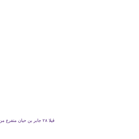
ڤيلا ٢٨ جابر بن حيان متفرع من شارع الدقي، بالقرب من مطعم سمسمة، وعلى بعد ٥ دقايق من مترو الدقي.