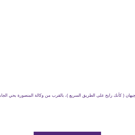
 كأنك رايح على الطريق السريع )، بالقرب من وكالة المنصورة بحي الجامعة ( بجوار مطعم URA sushi )، و بجوار طه تريد -