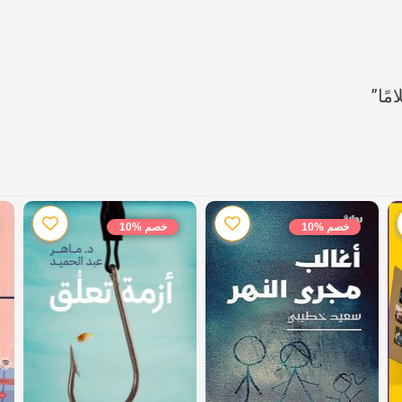
مًا”
خصم %10
خصم %10