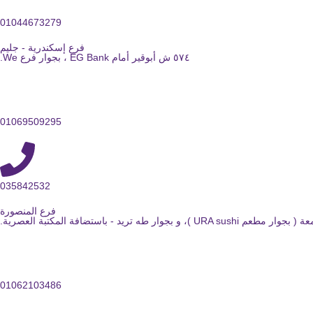
01044673279
فرع إسكندرية - جليم
٥٧٤ ش أبوقير أمام EG Bank ، بجوار فرع We.
01069509295
035842532
فرع المنصورة
 باستضافة المكتبة العصرية.
01062103486