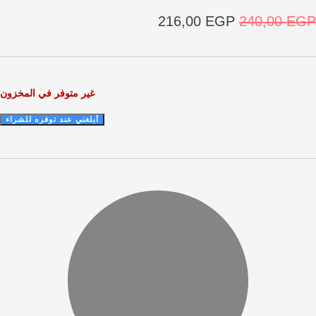
السعر
السعر
216,00
EGP
240,00
الأصلي
الحالي
هو:
هو:
216,00 EGP.
240,00 EGP.
غير متوفر في المخزون