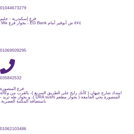
01044673279
فرع إسكندرية - جليم
٥٧٤ ش أبوقير أمام EG Bank ، بجوار فرع We.
01069509295
035842532
فرع المنصورة
امتداد شارع چيهان ( كأنك رايح على الطريق السريع )، بالقرب من وكالة
المنصورة بحي الجامعة ( بجوار مطعم URA sushi )، و بجوار طه تريد -
باستضافة المكتبة العصرية.
01062103486