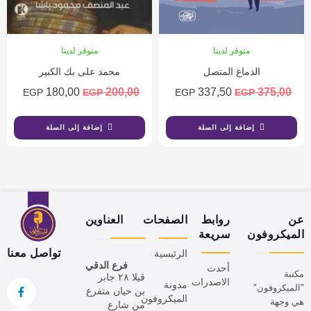
متوفر لدينا
متوفر لدينا
الدماغ المتصل
محمد على بك الكبير
180,00
200,00
337,50
375,00
EGP
EGP
EGP
EGP
إضافة إلى السلة
إضافة إلى السلة
عن
روابط
الصفحات
العناوين
الميكروفون
سريعة
تواصل معنا
الرئيسية
فرع الدقي
أحدث
مكتبة
ڤيلا ٢٨ جابر
الاصدرات
مدونة
"الميكروفون"
بن حيان متفرع
الميكروفون
هي وجهة
من شارع