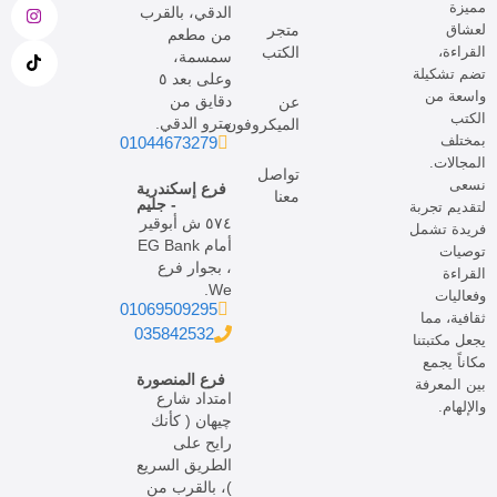
مميزة
الدقي، بالقرب
لعشاق
متجر
من مطعم
القراءة،
الكتب
سمسمة،
تضم تشكيلة
وعلى بعد ٥
واسعة من
دقايق من
عن
الكتب
مترو الدقي.
الميكروفون
بمختلف
01044673279
المجالات.
تواصل
نسعى
فرع إسكندرية
معنا
- جليم
لتقديم تجربة
٥٧٤ ش أبوقير
فريدة تشمل
أمام EG Bank
توصيات
، بجوار فرع
القراءة
We.
وفعاليات
01069509295
ثقافية، مما
035842532
يجعل مكتبتنا
مكاناً يجمع
فرع المنصورة
بين المعرفة
امتداد شارع
والإلهام.
چيهان ( كأنك
رايح على
الطريق السريع
)، بالقرب من