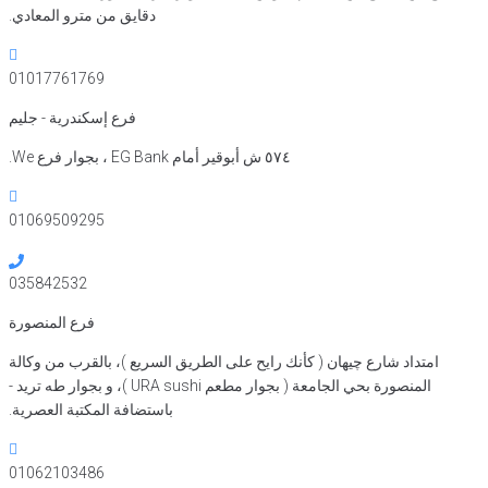
دقايق من مترو المعادي.
01017761769
فرع إسكندرية - جليم
٥٧٤ ش أبوقير أمام EG Bank ، بجوار فرع We.
01069509295
035842532
فرع المنصورة
امتداد شارع چيهان ( كأنك رايح على الطريق السريع )، بالقرب من وكالة
المنصورة بحي الجامعة ( بجوار مطعم URA sushi )، و بجوار طه تريد -
باستضافة المكتبة العصرية.
01062103486