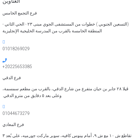
العناوين
فرع التجمع الخامس
(التسعين الجنوبي ) خطوات من المستشفى الجوي مبنى ٢٣ - الحي الثاني -
المنطقة الخامسة بالقرب من المدرسة الخليجية الإنجليزية
01018269029
20225653385+
فرع الدقي
ڤيلا ٢٨ جابر بن حيان متفرع من شارع الدقي، بالقرب من مطعم سمسمة،
وعلى بعد ٥ دقايق من مترو الدقي.
01044673279
فرع المعادي
تقاطع ش ١٠ مع ش ٩، أمام بينوس كافيه، سوبر ماركت جورميه، على بُعد ٣