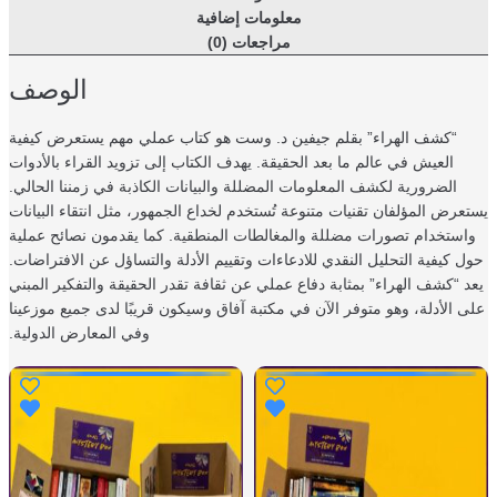
معلومات إضافية
مراجعات (0)
الوصف
“كشف الهراء” بقلم جيفين د. وست هو كتاب عملي مهم يستعرض كيفية
العيش في عالم ما بعد الحقيقة. يهدف الكتاب إلى تزويد القراء بالأدوات
الضرورية لكشف المعلومات المضللة والبيانات الكاذبة في زمننا الحالي.
عرض المؤلفان تقنيات متنوعة تُستخدم لخداع الجمهور، مثل انتقاء البيانات
استخدام تصورات مضللة والمغالطات المنطقية. كما يقدمون نصائح عملية
 كيفية التحليل النقدي للادعاءات وتقييم الأدلة والتساؤل عن الافتراضات.
د “كشف الهراء” بمثابة دفاع عملي عن ثقافة تقدر الحقيقة والتفكير المبني
 الأدلة، وهو متوفر الآن في مكتبة آفاق وسيكون قريبًا لدى جميع موزعينا
وفي المعارض الدولية.