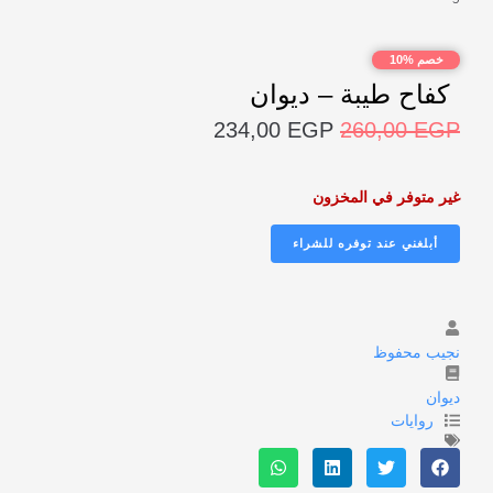
خصم %10
كفاح طيبة – ديوان
234,00
EGP
260,00
EGP
غير متوفر في المخزون
نجيب محفوظ
ديوان
روايات