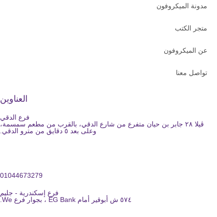
مدونة الميكروفون
متجر الكتب
عن الميكروفون
تواصل معنا
العناوين
فرع الدقي
ڤيلا ٢٨ جابر بن حيان متفرع من شارع الدقي، بالقرب من مطعم سمسمة،
وعلى بعد ٥ دقايق من مترو الدقي.
01044673279
فرع إسكندرية - جليم
٥٧٤ ش أبوقير أمام EG Bank ، بجوار فرع We.