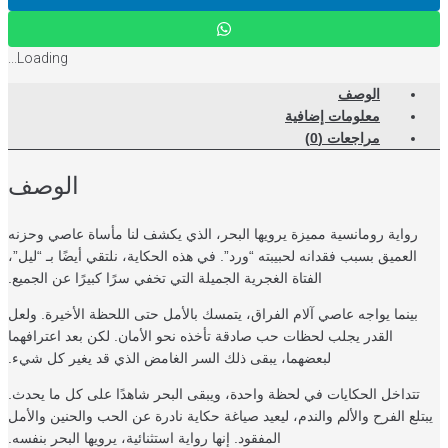
Loading...
الوصف
معلومات إضافية
مراجعات (0)
الوصف
رواية رومانسية مميزة يرويها البحر، الذي يكشف لنا مأساة عاصي وحزنه
العميق بسبب فقدانه لحبيبته “ورد”. في هذه الحكاية، نلتقي أيضًا بـ “ليل”،
الفتاة الغجرية الجميلة التي تخفي سرًا كبيرًا عن الجميع.
بينما يواجه عاصي آلام الفراق، يتمسك بالأمل حتى اللحظة الأخيرة. ولعل
القدر يجلب لحظات حب صادقة تأخذه نحو الأمان. لكن بعد اعترافهما
لبعضهما، يبقى ذلك السر الغامض الذي قد يغير كل شيء.
تتداخل الحكايات في لحظة واحدة، ويبقى البحر شاهدًا على كل ما يحدث.
تلع الفرح والألم والندم، ليعيد صياغة حكاية نادرة عن الحب والحنين والأمل
المفقود. إنها رواية استثنائية، يرويها البحر بنفسه.