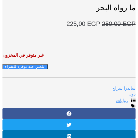
 رواه البحر
السعر
السعر
225,00
EGP
250,00
E
الأصلي
الحالي
هو:
هو:
225,00 EGP.
250,00 EGP.
غير متوفر في المخزون
درا سراج
روايات