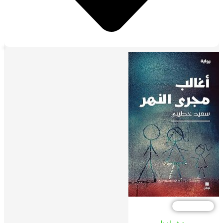
صم %10