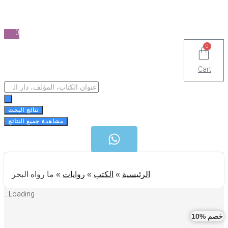
0
0
Cart
Search
...
نتائج البحث
مشاهدة جميع النتائج
الرئيسية
»
الكتب
»
روايات
»
ما رواه البحر
Loading...
 %10