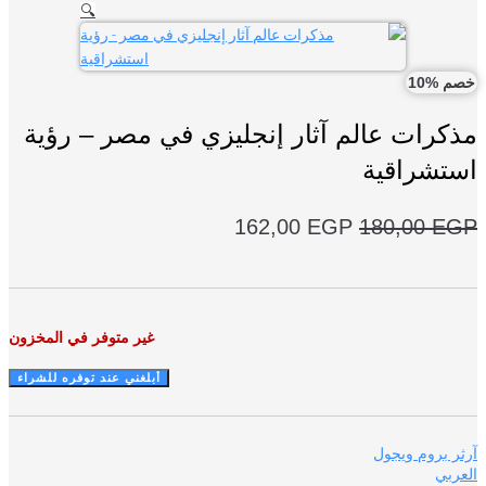
🔍
 %10
كرات عالم آثار إنجليزي في مصر – رؤية
تشراقية
السعر
السعر
162,00
EGP
180,00
E
الأصلي
الحالي
هو:
هو:
162,00 EGP.
180,00 EGP.
غير متوفر في المخزون
ر بروم ويجول
ربي