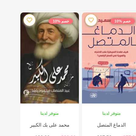
خصم %10
خصم %10
متوفر لدينا
متوفر لدينا
الدماغ المتصل
محمد على بك الكبير