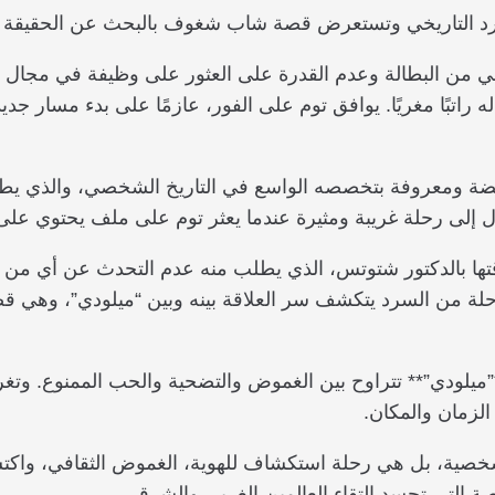
رد التاريخي وتستعرض قصة شاب شغوف بالبحث عن الحقيقة في
ي من البطالة وعدم القدرة على العثور على وظيفة في مجال 
له راتبًا مغريًا. يوافق توم على الفور، عازمًا على بدء مسار ج
ضة ومعروفة بتخصصه الواسع في التاريخ الشخصي، والذي ي
ول إلى رحلة غريبة ومثيرة عندما يعثر توم على ملف يحتوي عل
ها بالدكتور شتوتس، الذي يطلب منه عدم التحدث عن أي من أ
من السرد يتكشف سر العلاقة بينه وبين “ميلودي”، وهي قصة 
ميلودي”** تتراوح بين الغموض والتضحية والحب الممنوع. وتغرق
لزمان والمكان.
شخصية، بل هي رحلة استكشاف للهوية، الغموض الثقافي، واكت
 التي تجسد التقاء العالمين الغربي والشرقي.