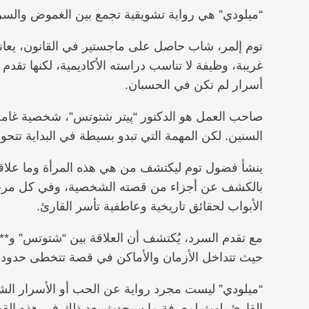
“ميلودي” هي رواية تشويقية تجمع بين الغموض والس
توم إلمر، شاب حاصل على ماجستير في القانون، يعان
غريبة، وظيفة لا تناسب دراسته الأكاديمية، لكنها تقدم 
أسرار لم تكن في الحسبان.
صاحب العمل هو الدكتور “پيتر شتوتس”، شخصية غام
السنين. لكن المهمة التي تبدو بسيطة في البداية تتح
ينشأ فضول توم ليكتشف من هي هذه المرأة وما علاقت
بالكشف عن أجزاء من قصته الشخصية، وفي كل مرحلة 
الأبواب لحقائق تاريخية وعاطفية تأسر القارئ.
مع تقدم السرد، يُكتشف أن العلاقة بين “شتوتس” و**”
حيث تتداخل الأزمان والأماكن في قصة تتخطى حدود ا
“ميلودي” ليست مجرد رواية عن الحب أو الأسرار ال
القارئ يلهث لمعرفة ما سيحدث بعد ذلك في هذه القصة