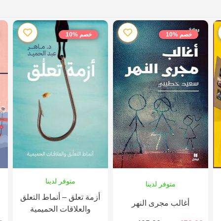
خصم %10
خصم %10
متوفر لدينا
متوفر لدينا
أزمة تعلق – أنماط التعلق
أغالب مجرى النهر
والعلاقات الحميمية