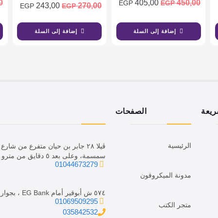
0
405,00
450,00
EGP
EGP
243,00
270,00
EGP
EGP
إضافة إلى السلة
إضافة إلى السلة
ريعة
الصفحات
الرئيسية
ڤيلا ٢٨ جابر بن حيان متفرع من ش
سمسمة، وعلى بعد ٥ دقايق من مترو الدقي.
01044673279
مدونة الميكروفون
٥٧٤ ش أبوقير أمام EG Bank ، بجوار فرع We.
01069509295
متجر الكتب
035842532