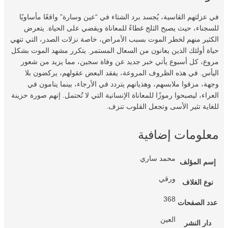
في عزلتهم القاسية، يُجسد برد الشتاء في “عين وسارة” واقعًا مأساويًا
للسجناء، حيث يصبح الثلج غطاءً للمعاناة ويقضي على الحياة. يتعرض
الكثير منهم لخطر الموت بسبب الأمراض، خاصة نزلات الصدر، التي تنهي
حياة أولئك الذين يعانون من السعال المستمر. يتكرر مشهد الموت بشكل
مروع، كل أسبوع يأتي خبر جديد عن وفاة سجين، مما يزيد من شعور
اليأس. في هذه الظروف المروعة، يفقد البعض عقولهم، يركضون بلا
وجهة، مزقوا ملابسهم، وهذيانهم يتردد في الأرجاء، بينما ينامون في
العراء، ليصبحوا رموزًا للمعاناة الإنسانية التي لا تُحتمل. إنهم صورة حزينة
للغاية تثير الأسى وتجعل القلوب تنزف.
معلومات إضافية
محمد ساري
إسم المؤلف
ورقي
نوع الغلاف
368
عدد الصفحات
العين
دار النشر