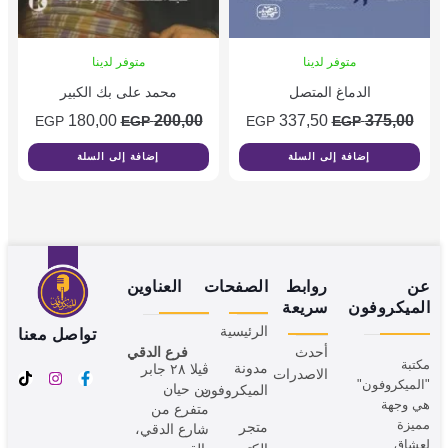
متوفر لدينا
متوفر لدينا
الدماغ المتصل
محمد على بك الكبير
180,00
200,00
337,50
375,00
EGP
EGP
EGP
EGP
إضافة إلى السلة
إضافة إلى السلة
عن
روابط
الصفحات
العناوين
الميكروفون
سريعة
الرئيسية
تواصل معنا
أحدث
فرع الدقي
مكتبة
مدونة
ڤيلا ٢٨ جابر
الاصدرات
"الميكروفون"
بن حيان
الميكروفون
هي وجهة
متفرع من
مميزة
متجر
شارع الدقي،
لعشاق