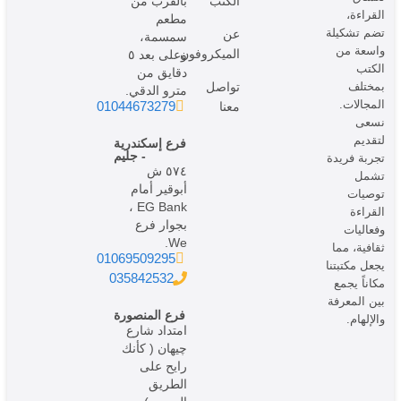
الكتب
بالقرب من
القراءة،
مطعم
تضم تشكيلة
عن
سمسمة،
واسعة من
الميكروفون
وعلى بعد ٥
الكتب
دقايق من
بمختلف
تواصل
مترو الدقي.
المجالات.
01044673279
معنا
نسعى
لتقديم
فرع إسكندرية
- جليم
تجربة فريدة
٥٧٤ ش
تشمل
أبوقير أمام
توصيات
EG Bank ،
القراءة
بجوار فرع
وفعاليات
We.
ثقافية، مما
01069509295
يجعل مكتبتنا
035842532
مكاناً يجمع
بين المعرفة
فرع المنصورة
والإلهام.
امتداد شارع
چيهان ( كأنك
رايح على
الطريق