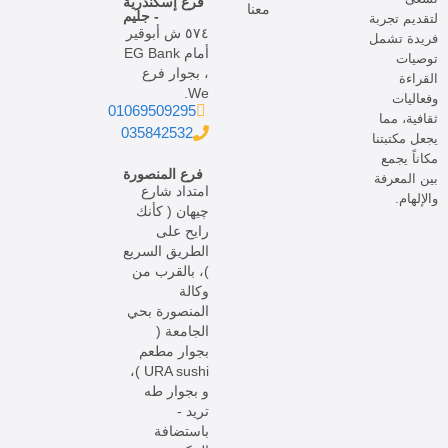
فرع إسكندرية
معنا
- جليم
لتقديم تجربة
٥٧٤ ش أبوقير
فريدة تشمل
أمام EG Bank
توصيات
، بجوار فرع
القراءة
We.
وفعاليات
01069509295
ثقافية، مما
035842532
يجعل مكتبتنا
مكاناً يجمع
فرع المنصورة
بين المعرفة
امتداد شارع
والإلهام.
چيهان ( كأنك
رايح على
الطريق السريع
)، بالقرب من
وكالة
المنصورة بحي
الجامعة (
بجوار مطعم
URA sushi )،
و بجوار طه
تريد -
باستضافة