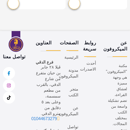
عن
روابط
الصفحات
العناوين
الميكروفون
سريعة
تواصل معنا
الرئيسية
فرع الدقي
أحدث
مكتبة
ڤيلا ٢٨ جابر
الاصدرات
مدونة
"الميكروفون"
بن حيان متفرع
الميكروفون
هي وجهة
من شارع
مميزة
الدقي، بالقرب
لعشاق
متجر
من مطعم
القراءة،
الكتب
سمسمة،
تضم تشكيلة
وعلى بعد ٥
واسعة من
دقايق من
عن
الكتب
مترو الدقي.
الميكروفون
بمختلف
01044673279
المجالات.
تواصل
نسعى