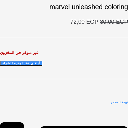
marvel unleashed color
السعر
السعر
72,00
EGP
80,00
الأصلي
الحالي
هو:
هو:
72,00 EGP.
80,00 EGP.
غير متوفر في المخزون
مصر