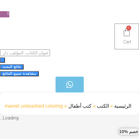
0
Ca
Search
...
نتائج البحث
مشاهدة جميع النتائج
رئيسية
»
الكتب
»
كتب أطفال
»
marvel unleashed coloring
Loading...
10