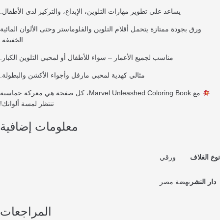
يساعد على تطوير مهارات التلوين، الإبداع، والتركيز لدى الأطفال.
ورق بجودة ممتازة يتحمل أقلام التلوين والفلوماستر وحتى الألوان المائية
الخفيفة.
مناسب لجميع الأعمار – سواء للأطفال أو لمحبي التلوين الكبار.
مثالي كهدية لمحبي مارفل وأجواء الأكشن والبطولة.
مع Marvel Unleashed Coloring Book، كل صفحة هي معركة حماسية
تنتظر لمسة ألوانك!
معلومات إضافية
غلاف
ورقي
لنشر
نهضة مصر
المراجعات