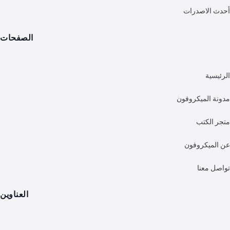
الاصدرات
الصفحات
ية
 الميكروفون
الكتب
ميكروفون
 معنا
العناوين