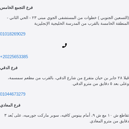
فرع التجمع الخامس
(التسعين الجنوبي ) خطوات من المستشفى الجوي مبنى ٢٣ - الحي الثاني -
ة الخامسة بالقرب من المدرسة الخليجية الإنجليزية
01018269029
20225653385+
فرع الدقي
ڤيلا ٢٨ جابر بن حيان متفرع من شارع الدقي، بالقرب من مطعم سمسمة،
ن مترو الدقي.
01044673279
فرع المعادي
تقاطع ش ١٠ مع ش ٩، أمام بينوس كافيه، سوبر ماركت جورميه، على بُعد ٣
من مترو المعادي.