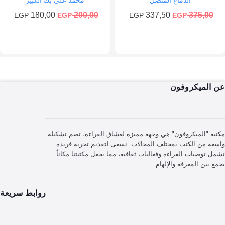
الدماغ المتصل
محمد على بك الكبير
السعر
السعر
السعر
السعر
180,00
200,00
337,50
375,
EGP
EGP
EGP
EGP
الأصلي
الحالي
الأصلي
الحالي
هو:
هو:
هو:
هو:
180,00 EGP.
200,00 EGP.
337,50 EGP.
375,00 EGP.
إضافة إلى السلة
إضافة إلى السلة
لميكروفون
"الميكروفون" هي وجهة مميزة لعشاق القراءة، تضم تشكيلة
من الكتب بمختلف المجالات. نسعى لتقديم تجربة فريدة
وصيات القراءة وفعاليات ثقافية، مما يجعل مكتبتنا مكاناً
ين المعرفة والإلهام.
روابط سريعة