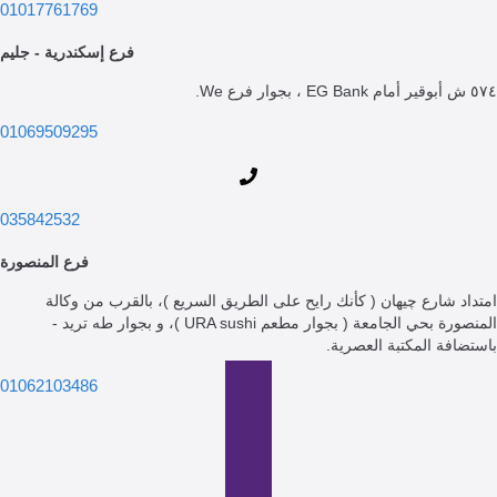
01017761769
فرع إسكندرية - جليم
01069509295
035842532
فرع المنصورة
 شارع چيهان ( كأنك رايح على الطريق السريع )، بالقرب من وكالة
المنصورة بحي الجامعة ( بجوار مطعم URA sushi )، و بجوار طه تريد -
فة المكتبة العصرية.
01062103486