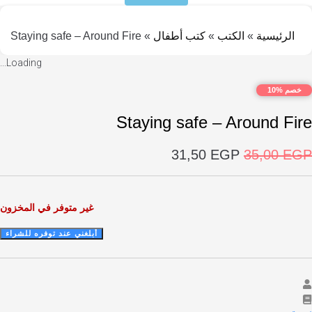
رئيسية
»
الكتب
»
كتب أطفال
»
Staying safe – Around Fire
Loading...
%10
Staying safe – Around F
السعر
السعر
31,50
EGP
35,00
الأصلي
الحالي
هو:
هو:
31,50 EGP.
35,00 EGP.
غير متوفر في المخزون