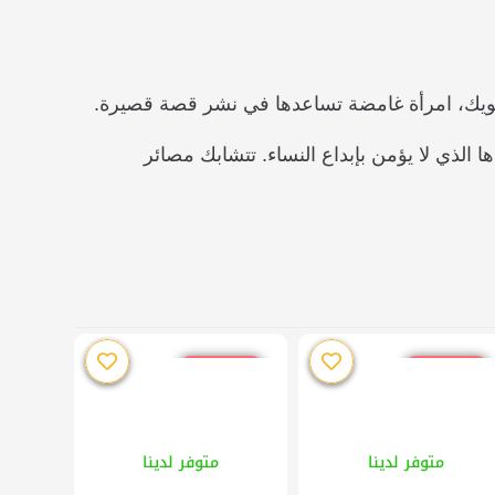
ري كويك، امرأة غامضة تساعدها في نشر قصة قصيرة.
ها الذي لا يؤمن بإبداع النساء. تتشابك مصائر
خصم %10
خصم %10
متوفر لدينا
متوفر لدينا