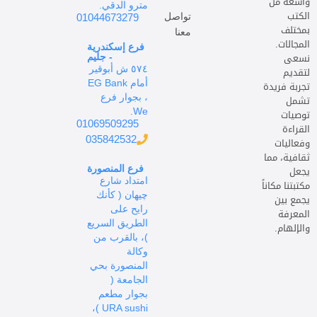
واسعة من
مترو الدقي.
الكتب
تواصل
01044673279
بمختلف
معنا
المجالات.
فرع إسكندرية
نسعى
- جليم
٥٧٤ ش أبوقير
لتقديم
أمام EG Bank
تجربة فريدة
، بجوار فرع
تشمل
We.
توصيات
01069509295
القراءة
035842532
وفعاليات
ثقافية، مما
يجعل
فرع المنصورة
امتداد شارع
مكتبتنا مكاناً
چيهان ( كأنك
يجمع بين
رايح على
المعرفة
الطريق السريع
والإلهام.
)، بالقرب من
وكالة
المنصورة بحي
الجامعة (
بجوار مطعم
URA sushi )،