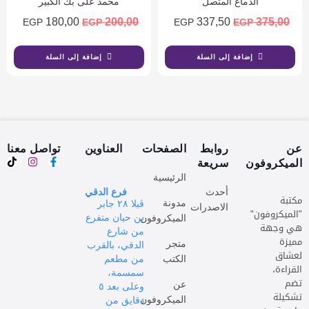
الدماغ المتصل
محمد على بك الكبير
180,00
200,00
337,50
375,00
EGP
EGP
EGP
EGP
إضافة إلى السلة
إضافة إلى السلة
عن
روابط
الصفحات
العناوين
تواصل معنا
الميكروفون
سريعة
الرئيسية
أحدث
فرع الدقي
مكتبة
مدونة
ڤيلا ٢٨ جابر
الاصدرات
"الميكروفون"
بن حيان متفرع
الميكروفون
هي وجهة
من شارع
مميزة
متجر
الدقي، بالقرب
لعشاق
الكتب
من مطعم
القراءة،
سمسمة،
تضم
عن
وعلى بعد ٥
تشكيلة
الميكروفون
دقايق من