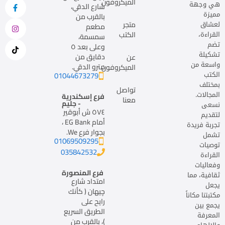
الميكروفون
هي وجهة
شارع الدقي،
مميزة
بالقرب من
لعشاق
متجر
مطعم
القراءة،
الكتب
سمسمة،
تضم
وعلى بعد ٥
تشكيلة
دقايق من
عن
واسعة من
مترو الدقي.
الميكروفون
الكتب
01044673279
بمختلف
تواصل
المجالات.
فرع إسكندرية
معنا
- جليم
نسعى
٥٧٤ ش أبوقير
لتقديم
أمام EG Bank ،
تجربة فريدة
بجوار فرع We.
تشمل
01069509295
توصيات
035842532
القراءة
وفعاليات
فرع المنصورة
ثقافية، مما
امتداد شارع
يجعل
چيهان ( كأنك
مكتبتنا مكاناً
رايح على
يجمع بين
الطريق السريع
المعرفة
)، بالقرب من