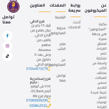
عن
روابط
الصفحات
العناوين
الميكروفون
سريعة
تواصل
الرئيسية
فرع الدقي
معنا
أحدث
مكتبة
ڤيلا ٢٨ جابر بن
الاصدرات
مدونة
"الميكروفون"
حيان متفرع من
الميكروفون
هي وجهة
شارع الدقي،
مميزة
بالقرب من
لعشاق
متجر
مطعم
القراءة،
الكتب
سمسمة،
تضم
وعلى بعد ٥
تشكيلة
دقايق من
عن
واسعة من
مترو الدقي.
الميكروفون
الكتب
01044673279
بمختلف
تواصل
المجالات.
فرع إسكندرية
معنا
- جليم
نسعى
٥٧٤ ش أبوقير
لتقديم
أمام EG Bank ،
تجربة فريدة
بجوار فرع We.
تشمل
01069509295
توصيات
035842532
القراءة